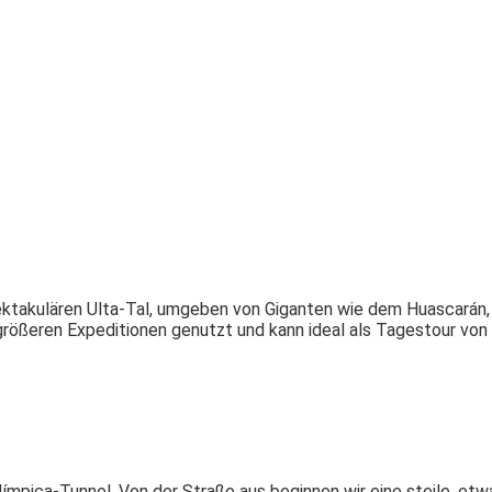
pektakulären Ulta-Tal, umgeben von Giganten wie dem Huascarán,
r größeren Expeditionen genutzt und kann ideal als Tagestour von
ímpica-Tunnel. Von der Straße aus beginnen wir eine steile, etw