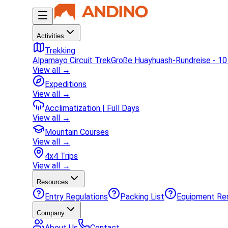
Activities
Trekking
Alpamayo Circuit Trek
Große Huayhuash-Rundreise - 10
View all →
Expeditions
View all →
Acclimatization | Full Days
View all →
Mountain Courses
View all →
4x4 Trips
View all →
Resources
Entry Regulations
Packing List
Equipment Re
Company
About Us
Contact