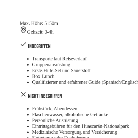
Max. Höhe
:
5150
m
Gehzeit
:
3-4
h
Inbegriffen
Transporte laut Reiseverlauf
Gruppenausrüstung
Erste-Hilfe-Set und Sauerstoff
Box-Lunch
Qualifizierter und erfahrener Guide (Spanisch/Englisc
Nicht inbegriffen
Frühstück, Abendessen
Flaschenwasser, alkoholische Getränke
Persönliche Ausrüstung
Eintrittsgebühren für den Huascarán-Nationalpark
Medizinische Versorgung und Versicherung
Notrettung oder Evakuierung