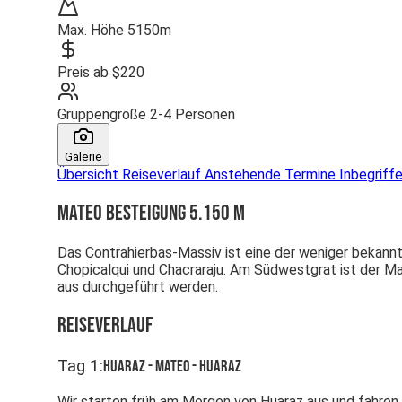
Max. Höhe
5150m
Preis ab
$220
Gruppengröße
2-4 Personen
Galerie
Übersicht
Reiseverlauf
Anstehende Termine
Inbegriff
Mateo Besteigung 5.150 m
Das Contrahierbas-Massiv ist eine der weniger bekannt
Chopicalqui und Chacraraju. Am Südwestgrat ist der Mat
aus durchgeführt werden.
Reiseverlauf
Tag
1
:
Huaraz - Mateo - Huaraz
Wir starten früh am Morgen von Huaraz aus und fahren 