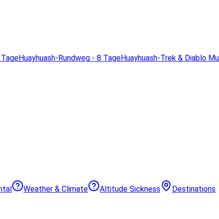
 Tage
Huayhuash-Rundweg - 8 Tage
Huayhuash-Trek & Diablo M
ntal
Weather & Climate
Altitude Sickness
Destinations