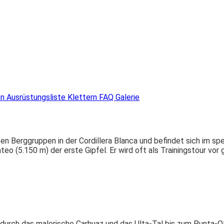
en
Ausrüstungsliste Klettern
FAQ
Galerie
en Berggruppen in der Cordillera Blanca und befindet sich im s
eo (5.150 m) der erste Gipfel. Er wird oft als Trainingstour vo
durch das malerische Carhuaz und das Ulta-Tal bis zum Punta-Ol