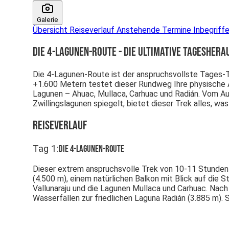
Galerie
Übersicht
Reiseverlauf
Anstehende Termine
Inbegriff
Die 4-Lagunen-Route - Die ultimative Tagesher
Die 4-Lagunen-Route ist der anspruchsvollste Tages-
+1.600 Metern testet dieser Rundweg Ihre physische Au
Lagunen – Ahuac, Mullaca, Carhuac und Radián. Vom Au
Zwillingslagunen spiegelt, bietet dieser Trek alles, wa
Reiseverlauf
Tag
1
:
Die 4-Lagunen-Route
Dieser extrem anspruchsvolle Trek von 10-11 Stunden be
(4.500 m), einem natürlichen Balkon mit Blick auf die 
Vallunaraju und die Lagunen Mullaca und Carhuac. Nac
Wasserfällen zur friedlichen Laguna Radián (3.885 m). S