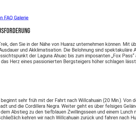
en
FAQ
Galerie
ausforderung
Trek, den Sie in der Nähe von Huaraz unternehmen können. Mit 
sdauer und Akklimatisation. Die Belohnung sind spektakuläre Aus
ssichtspunkt der Laguna Ahuac bis zum imposanten „Fox Pass“ au
s das Herz eines passionierten Bergsteigers höher schlagen lässt
ginnt sehr früh mit der Fahrt nach Willcahuain (20 Min.). Von d
Stadt und die Cordillera Negra. Weiter geht es über felsiges Ge
h dem Abstieg zu den tiefblauen Zwillingsseen und einem Lunch 
chließlich kehren wir nach Willcahuain zurück und fahren nach Hu