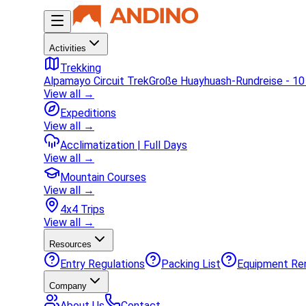
Activities
Trekking
Alpamayo Circuit Trek
Große Huayhuash-Rundreise - 10
View all →
Expeditions
View all →
Acclimatization | Full Days
View all →
Mountain Courses
View all →
4x4 Trips
View all →
Resources
Entry Regulations
Packing List
Equipment Re
Company
About Us
Contact