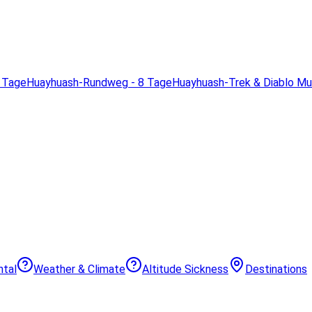
 Tage
Huayhuash-Rundweg - 8 Tage
Huayhuash-Trek & Diablo M
ntal
Weather & Climate
Altitude Sickness
Destinations